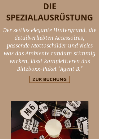
DIE
SPEZIALAUSRÜSTUNG
Der zeitlos elegante Hintergrund, die
detailverliebten Accessoires,
passende Mottoschilder und vieles
was das Ambiente rundum stimmig
wirken, lässt komplettieren das
Blitzboxx-Paket "Agent B."
ZUR BUCHUNG