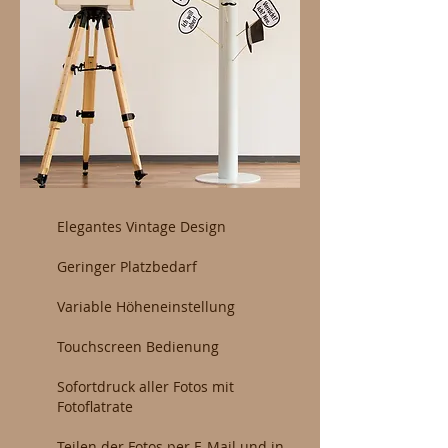
Elegantes Vintage Design
Geringer Platzbedarf
Variable Höheneinstellung
Touchscreen Bedienung
Sofortdruck aller Fotos mit
Fotoflatrate
Teilen der Fotos per E-Mail und in