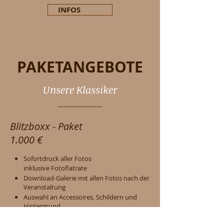
INFOS
PAKETANGEBOTE
Unsere Klassiker
Blitzboxx - Paket
1.000 €
Sofortdruck aller Fotos
inklusive Fotoflatrate
Download-Galerie mit allen Fotos nach der
Veranstaltung
Auswahl an Accessoires, Schildern und
Hintergrund
Auf- und Abbau der Fotobox