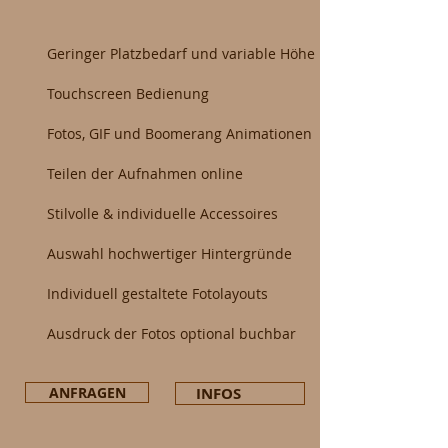
Geringer Platzbedarf und variable Höhe
Touchscreen Bedienung
Fotos, GIF und Boomerang Animationen
Teilen der Aufnahmen online
Stilvolle & individuelle Accessoires
Auswahl hochwertiger Hintergründe
Individuell gestaltete Fotolayouts
Ausdruck der Fotos optional buchbar
ANFRAGEN
INFOS