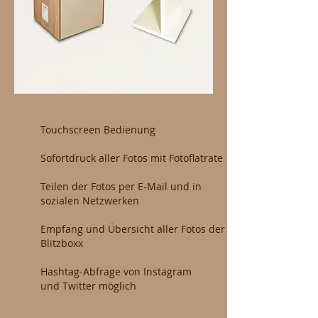
Touchscreen Bedienung
Sofortdruck aller Fotos mit Fotoflatrate
Teilen der Fotos per E-Mail und in
sozialen Netzwerken
Empfang und Übersicht aller Fotos der
Blitzboxx
Hashtag-Abfrage von Instagram
und Twitter möglich